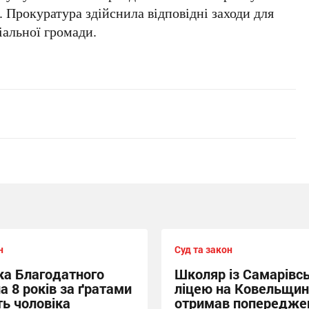
 Прокуратура здійснила відповідні заходи для
іальної громади.
н
Суд та закон
а Благодатного
Школяр із Самарівс
а 8 років за ґратами
ліцею на Ковельщин
ть чоловіка
отримав попередже