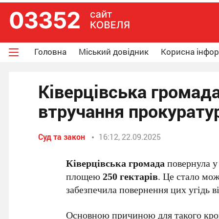
Головна
Міський довідник
Корисна інфо
Ківерцівська громада
втручання прокурату
Суд та закон
16:12, 22.09.2025
Ківерцівська громада
повернула у 
площею
250 гектарів
. Це стало мо
забезпечила повернення цих угідь в
Основною причиною для такого крок