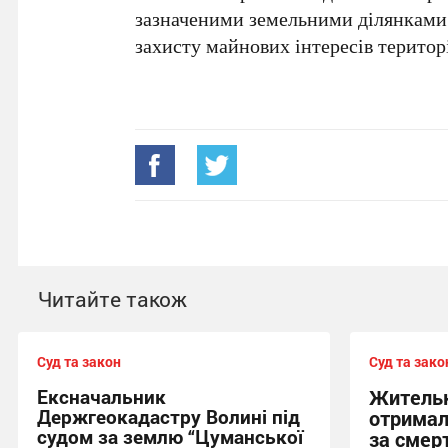
зазначеними земельними ділянками.
захисту майнових інтересів територ
Читайте також
Суд та закон
Суд та зако
Ексначальник
Жительк
Держгеокадастру Волині під
отримал
судом за землю “Цуманської
за смер