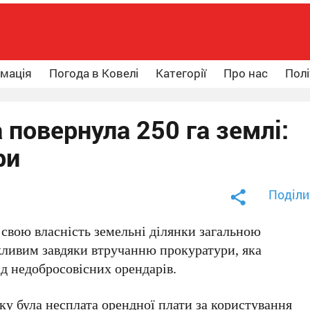
рмація
Погода в Ковелі
Категорії
Про нас
Полі
 повернула 250 га землі:
ри
Поділи
свою власність земельні ділянки загальною
жливим завдяки втручанню прокуратури, яка
ід недобросовісних орендарів.
у була несплата орендної плати за користування