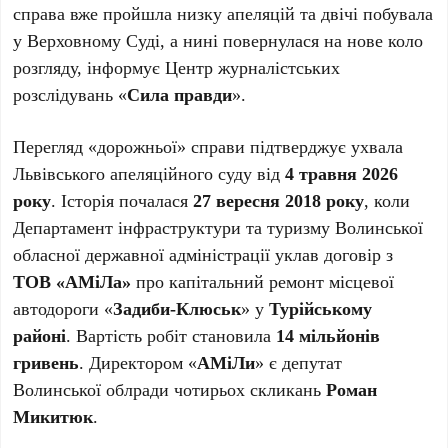
справа вже пройшла низку апеляцій та двічі побувала
у Верховному Суді, а нині повернулася на нове коло
розгляду, інформує Центр журналістських
розслідувань «
Сила правди
».
Перегляд «дорожньої» справи підтверджує ухвала
Львівського апеляційного суду від
4 травня 2026
року
. Історія почалася
27 вересня 2018 року
, коли
Департамент інфраструктури та туризму Волинської
обласної державної адміністрації уклав договір з
ТОВ «АМіЛа»
про капітальний ремонт місцевої
автодороги «
Задиби-Клюськ
» у
Турійському
районі
. Вартість робіт становила
14 мільйонів
гривень
. Директором «
АМіЛи
» є депутат
Волинської облради чотирьох скликань
Роман
Микитюк
.