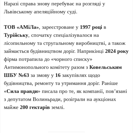
Наразі справа знову перебуває на розгляді у
Львівському апеляційному суді.
ТОВ «АМіЛа»
, зареєстроване у
1997 році
в
Турійську
, спочатку спеціалізувалося на
лісопильному та стругальному виробництві, а також
займається будівництвом доріг. Наприкінці
2024 року
фірма потрапила до «чорного списку»
Антимонопольного комітету разом з
Ковельським
ШБУ №63
за змову у
16
закупівлях щодо
будівництва, ремонту та утримання доріг. Раніше
«
Сила правди
» писала про те, як компанії, пов’язані
з депутатом Волиньради, розіграли на аукціонах
майже
200 гектарів
землі.