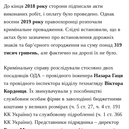
До кінця
2018 року
сторони підписали акти
виконаних робіт, і оплату було проведено. Однак
восени
2019 року
правоохоронці розпочали
кримінальне провадження. Слідчі встановили, що в
актах було зазначено про встановлення дорожніх
знаків та бар’єрного огородження на суму понад
319
тисяч гривень
, але фактично на дорозі їх не було.
Кримінальну справу розслідували стосовно двох
посадовців ОДА – провідного інженера
Назара Гаця
та провідного інспектора відділу технагляду
Віктора
Кордонця
. Їх звинувачували у пособництві
службовим особам фірми в заволодінні бюджетними
коштами у великих розмірах (ч. 5 ст. 27, ч. 4 ст. 191
КК України) та службовому підробленні (ч. 1 ст. 366
КК України). Представники підрядника – директор