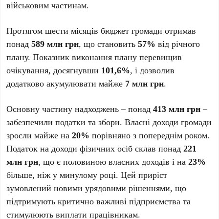
військовим частинам.
Протягом шести місяців бюджет громади отримав
понад
589 млн грн
, що становить
57%
від річного
плану. Показник виконання плану перевищив
очікування, досягнувши
101,6%
, і дозволив
додатково акумулювати майже
7 млн грн
.
Основну частину надходжень – понад
413 млн грн
–
забезпечили податки та збори. Власні доходи громади
зросли майже на
20%
порівняно з попереднім роком.
Податок на доходи фізичних осіб склав понад
221
млн грн
, що є половиною власних доходів і на
23%
більше, ніж у минулому році. Цей приріст
зумовлений новими урядовими рішеннями, що
підтримують критично важливі підприємства та
стимулюють виплати працівникам.