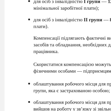
для осіб з інвалідністю
I групи
—
1
мінімальної заробітної плати);
для осіб з інвалідністю
II групи
—
плати).
Компенсації підлягають фактичні в
засобів та обладнання, необхідних д
працівника.
Скористатися компенсацією можуть
фізичними особами — підприємцями
облаштування робочого місця для пр
групи, яка є застрахованою особою;
облаштування робочого місця для пр
вийшов на роботу у зв’язку зі звіль