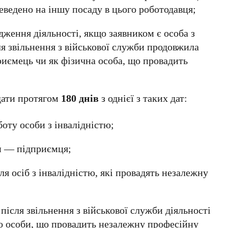
реведено на іншу посаду в цього роботодавця;
ження діяльності, якщо заявником є особа з
ля звільнення з військової служби продовжила
риємець чи як фізична особа, що провадить
дати протягом
180 днів
з однієї з таких дат:
оту особи з інвалідністю;
би — підприємця;
для осіб з інвалідністю, які провадять незалежну
після звільнення з військової служби діяльності
о особи, що провадить незалежну професійну