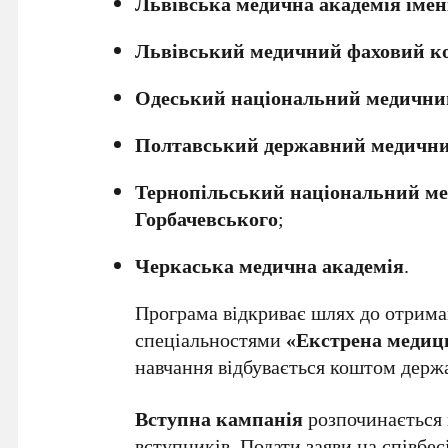
Львівська медична академія іме
Львівський медичний фаховий ко
Одеський національний медичний
Полтавський державний медични
Тернопільський національний мед
Горбачевського
;
Черкаська медична академія
.
Програма відкриває шлях до отрима
спеціальностями
«Екстрена медиц
навчання відбувається коштом держ
Вступна кампанія
розпочинається
вступників. Подати заяви на співбе