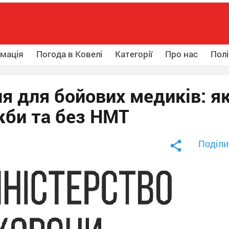
рмація
Погода в Ковелі
Категорії
Про нас
Полі
я для бойових медиків: я
жби та без НМТ
Поділи