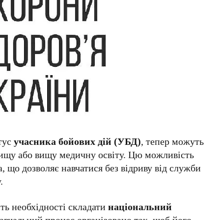
атус
учасника бойових дій (УБД)
, тепер можуть
ищу або вищу медичну освіту. Цю можливість
, що дозволяє навчатися без відриву від служби
.
ть необхідності складати
національний
Навчальний процес організовано так, щоб його