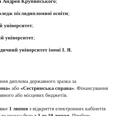
ні Андрея Крупинського
;
ледж післядипломної освіти
;
 університет
;
й університет
;
ичний університет імені І. Я.
ння диплома державного зразка за
ина»
або
«Сестринська справа»
. Фінансування
авного або місцевих бюджетів.
 вже
1 липня
з відкриття електронних кабінетів
сіду можна буде
з 3 до 10 липня
. Прийом