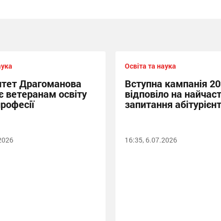
аука
Освіта та наука
итет Драгоманова
Вступна кампанія 2
є ветеранам освіту
відповіло на найчаст
професії
запитання абітурієнт
.2026
16:35, 6.07.2026