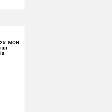
026: МОН
іші
ів