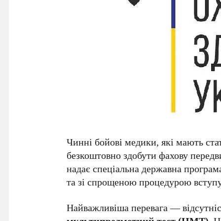
Чинні бойові медики, які мають ст
безкоштовно здобути фахову передв
надає спеціальна державна програма
та зі спрощеною процедурою вступу
Найважливіша перевага — відсутніс
мультипредметний тест (НМТ)
. 