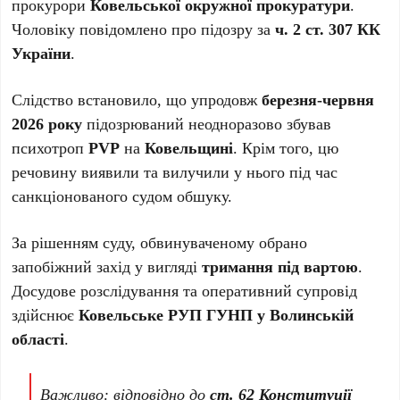
прокурори
Ковельської окружної прокуратури
.
Чоловіку повідомлено про підозру за
ч. 2 ст. 307 КК
України
.
Слідство встановило, що упродовж
березня-червня
2026 року
підозрюваний неодноразово збував
психотроп
PVP
на
Ковельщині
. Крім того, цю
речовину виявили та вилучили у нього під час
санкціонованого судом обшуку.
За рішенням суду, обвинуваченому обрано
запобіжний захід у вигляді
тримання під вартою
.
Досудове розслідування та оперативний супровід
здійснює
Ковельське РУП ГУНП у Волинській
області
.
Важливо: відповідно до
ст. 62 Конституції