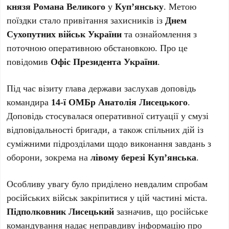
князя Романа Великого
у
Купʼянську
. Метою
поїздки стало привітання захисників із
Днем
Сухопутних військ України
та ознайомлення з
поточною оперативною обстановкою. Про це
повідомив
Офіс Президента України
.
Під час візиту глава держави заслухав доповідь
командира
14-ї ОМБр Анатолія Лисецького
.
Доповідь стосувалася оперативної ситуації у смузі
відповідальності бригади, а також спільних дій із
суміжними підрозділами щодо виконання завдань з
оборони, зокрема на
лівому березі Купʼянська
.
Особливу увагу було приділено невдалим спробам
російських військ закріпитися у цій частині міста.
Підполковник Лисецький
зазначив, що російське
командування надає неправдиву інформацію про