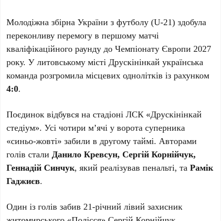
Молодіжна збірна України з футболу (U-21) здобула
переконливу перемогу в першому матчі
кваліфікаційного раунду до Чемпіонату Європи 2027
року. У литовському місті Друскінінкай українська
команда розгромила місцевих однолітків із рахунком
4:0
.
Поєдинок відбувся на стадіоні ЛСК «Друскінінкай
стедіум». Усі чотири м’ячі у ворота суперника
«синьо-жовті» забили в другому таймі. Авторами
голів стали
Данило Кревсун, Сергій Корнійчук,
Геннадій Синчук
, який реалізував пенальті, та
Рамік
Гаджиєв
.
Один із голів забив 21-річний лівий захисник
житомирського «Полісся» Сергій Корнійчук.