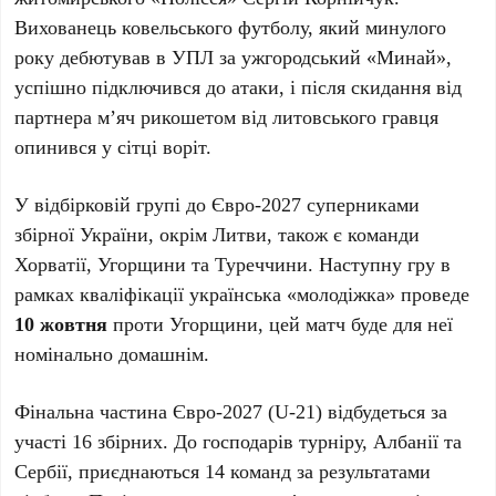
Вихованець ковельського футболу, який минулого
року дебютував в УПЛ за ужгородський «Минай»,
успішно підключився до атаки, і після скидання від
партнера м’яч рикошетом від литовського гравця
опинився у сітці воріт.
У відбірковій групі до Євро-2027 суперниками
збірної України, окрім Литви, також є команди
Хорватії, Угорщини та Туреччини. Наступну гру в
рамках кваліфікації українська «молодіжка» проведе
10 жовтня
проти Угорщини, цей матч буде для неї
номінально домашнім.
Фінальна частина Євро-2027 (U-21) відбудеться за
участі 16 збірних. До господарів турніру, Албанії та
Сербії, приєднаються 14 команд за результатами