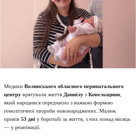
Медики
Волинського обласного перинатального
центру
врятували життя
Даниїлу
з
Ковельщини
,
який народився передчасно з важкою формою
гемолітичної хвороби новонароджених. Малюк
провів
53 дні
у боротьбі за життя, з них понад місяць
— у реанімації.