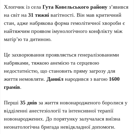
Хлопчик із села
Гута Ковельського району
з’явився
на світ на
31 тижні
вагітності. Він мав критичний
стан, адже набрякова форма гемолітичної хвороби є
найтяжчим проявом імунологічного конфлікту між
матір’ю та дитиною.
Це захворювання проявляється генералізованими
набряками, тяжкою анемією та серцевою
недостатністю, що становить пряму загрозу для
життя немовляти.
Даниїл
народився з вагою
1600
грамів
.
Перші
35 днів
за життя новонародженого боролися у
відділенні анестезіології та інтенсивної терапії
новонароджених. До порятунку залучалася виїзна
неонатологічна бригада невідкладної допомоги.