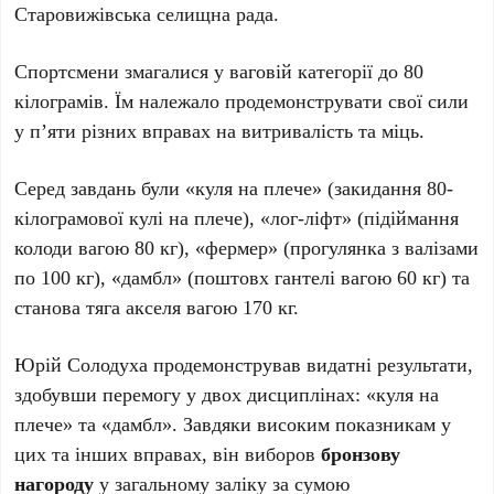
Старовижівська селищна рада.
Спортсмени змагалися у ваговій категорії до 80
кілограмів. Їм належало продемонструвати свої сили
у п’яти різних вправах на витривалість та міць.
Серед завдань були «куля на плече» (закидання 80-
кілограмової кулі на плече), «лог-ліфт» (підіймання
колоди вагою 80 кг), «фермер» (прогулянка з валізами
по 100 кг), «дамбл» (поштовх гантелі вагою 60 кг) та
станова тяга акселя вагою 170 кг.
Юрій Солодуха продемонстрував видатні результати,
здобувши перемогу у двох дисциплінах: «куля на
плече» та «дамбл». Завдяки високим показникам у
цих та інших вправах, він виборов
бронзову
нагороду
у загальному заліку за сумою