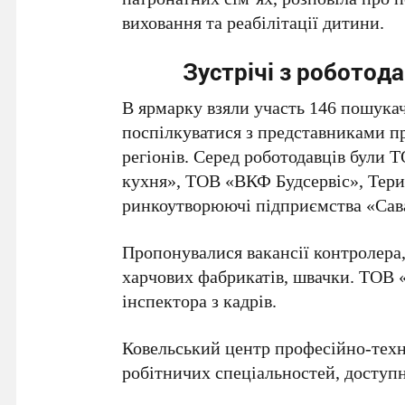
виховання та реабілітації дитини.
Зустрічі з роботод
В ярмарку взяли участь 146 пошукач
поспілкуватися з представниками п
регіонів. Серед роботодавців були
кухня», ТОВ «ВКФ Будсервіс», Тери
ринкоутворюючі підприємства «Сава
Пропонувалися вакансії контролера
харчових фабрикатів, швачки. ТОВ 
інспектора з кадрів.
Ковельський центр професійно-техні
робітничих спеціальностей, доступн