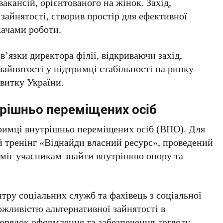
акансій, орієнтованого на жінок. Захід,
зайнятості, створив простір для ефективної
качами роботи.
язки директора філії, відкриваючи захід,
зайнятості у підтримці стабільності на ринку
витку України.
рішньо переміщених осіб
тримці внутрішньо переміщених осіб (ВПО). Для
й тренінг «Віднайди власний ресурс», проведений
міг учасникам знайти внутрішню опору та
тру соціальних служб та фахівець з соціальної
ожливістю альтернативної зайнятості в
порядок оформлення та забезпечення догляду,