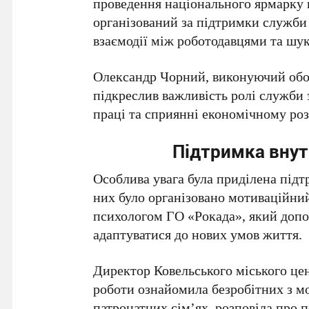
проведення національного ярмарку в
організований за підтримки служби 
взаємодії між роботодавцями та шу
Олександр Чорний, виконуючий обов’
підкреслив важливість ролі служби 
праці та сприянні економічному роз
Підтримка внут
Особлива увага була приділена під
них було організовано мотиваційни
психологом ГО «Рокада», який допо
адаптуватися до нових умов життя.
Директор Ковельського міського цен
роботи ознайомила безробітних з м
патронатних сім’ях, розповіла про 