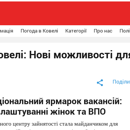
рмація
Погода в Ковелі
Категорії
Про нас
Полі
овелі: Нові можливості дл
Поділи
ціональний ярмарок вакансій:
влаштуванні жінок та ВПО
сного центру зайнятості стала майданчиком для