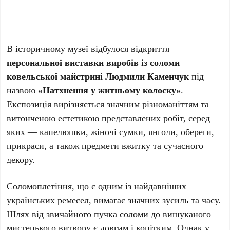
В історичному музеї відбулося відкриття
персональної виставки виробів із соломи
ковельської майстрині Людмили Каменчук
під
назвою
«Натхнення у житньому колоску»
.
Експозиція вирізняється значним різноманіттям та
витонченою естетикою представлених робіт, серед
яких — капелюшки, жіночі сумки, янголи, обереги,
прикраси, а також предмети вжитку та сучасного
декору.
Соломоплетіння, що є одним із найдавніших
українських ремесел, вимагає значних зусиль та часу.
Шлях від звичайного пучка соломи до вишуканого
мистецького витвору є довгим і копітким. Однак у