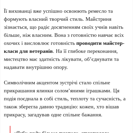
Її вихованці вже успішно освоюють ремесло та
формують власний творчий стиль. Майстриня
зізнається, що радіє досягненням своїх учнів навіть
більше, ніж власним. Вона з готовністю навчає всіх
охочих і висловлює готовність
проводити майстер-
класи для ветеранів
. На її глибоке переконання,
мистецтво має здатність лікувати, об’єднувати та
надавати внутрішню опору.
Символічним акцентом зустрічі стало спільне
прикрашання ялинки солом’яними іграшками. Ця
подія поєднала в собі стиль, теплоту та сучасність, а
також зберегла давню традицію: кожен, хто вішав
прикрасу, загадував одне спільне бажання.
«Якби люди більше творили, створювали