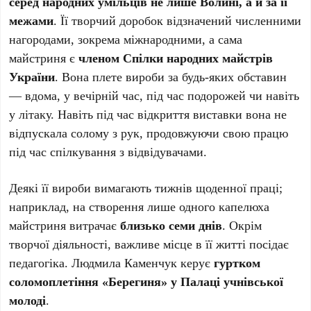
серед народних умільців не лише Волині, а й за її
межами
. Її творчий доробок відзначений численними
нагородами, зокрема міжнародними, а сама
майстриня є
членом Спілки народних майстрів
України
. Вона плете вироби за будь-яких обставин
— вдома, у вечірній час, під час подорожей чи навіть
у літаку. Навіть під час відкриття виставки вона не
відпускала солому з рук, продовжуючи свою працю
під час спілкування з відвідувачами.
Деякі її вироби вимагають тижнів щоденної праці;
наприклад, на створення лише одного капелюха
майстриня витрачає
близько семи днів
. Окрім
творчої діяльності, важливе місце в її житті посідає
педагогіка. Людмила Каменчук керує
гуртком
соломоплетіння «Берегиня» у Палаці учнівської
молоді
.