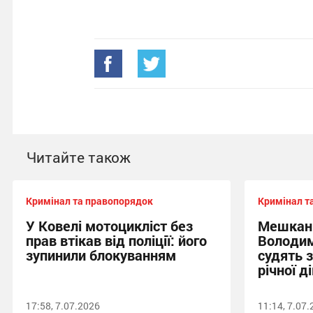
Читайте також
Кримінал та правопорядок
Кримінал т
У Ковелі мотоцикліст без
Мешкан
прав втікав від поліції: його
Володим
зупинили блокуванням
судять 
річної д
17:58, 7.07.2026
11:14, 7.07