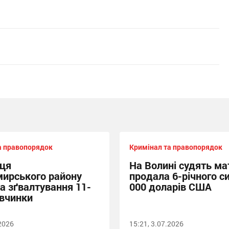
а правопорядок
Кримінал та правопорядок
ця
На Волині судять мат
ирського району
продала 6-річного си
за зґвалтування 11-
000 доларів США
івчинки
.2026
15:21, 3.07.2026