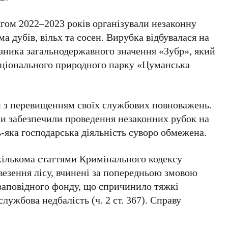
ягом 2022–2023 років організували незаконну
ма дубів, вільх та сосен. Вирубка відбувалася на
азника загальнодержавного значення «Зубр», який
національного природного парку «Цуманська
и з перевищенням своїх службових повноважень.
ни забезпечили проведення незаконних рубок на
ь-яка господарська діяльність суворо обмежена.
 кількома статтями Кримінального кодексу
везення лісу, вчинені за попередньою змовою
-заповідного фонду, що спричинило тяжкі
та службова недбалість (ч. 2 ст. 367). Справу