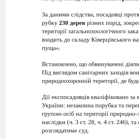
За даними слідства, посадовці прот
рубку
230 дерев
різних порід, зокре
території загальнозоологічного зак
входить до складу Ківерцівського 
пуща».
Встановлено, що обвинувачені діял
Під виглядом санітарних заходів во
природоохоронній території, де буд
Дії експосадовців кваліфіковано за
України: незаконна порубка та пере
групою осіб на території природно
наслідки (ч. 3 ст. 28, ч. 4 ст. 246), 
розглядатиме суд.