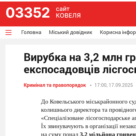
Головна
Міський довідник
Корисна інфо
Вирубка на 3,2 млн гр
експосадовців лісгос
Кримінал та правопорядок
17:00, 17.09.2025
До Ковельського міськрайонного су
колишнього директора та провідног
«Спеціалізоване лісогосподарське 
Їх звинувачують в організації незак
на суму понад
3,2 мільйона гриве