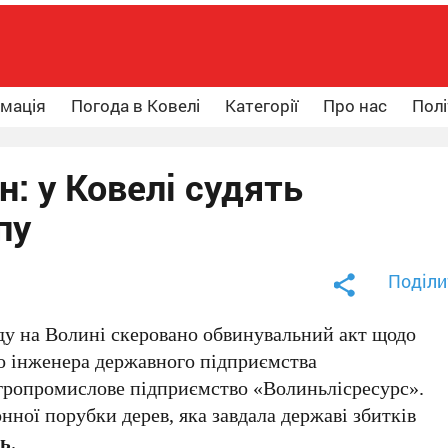
рмація
Погода в Ковелі
Категорії
Про нас
Полі
н: у Ковелі судять
пу
Поділи
ду на Волині скеровано обвинувальний акт щодо
о інженера державного підприємства
агропромислове підприємство «Волиньлісресурс».
онної порубки дерев, яка завдала державі збитків
нь
.