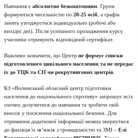
Навчання є
абсолютно безкоштовним
. Групи
формуються чисельністю по
20-25 осіб
, а графік
занять узгоджується індивідуально (робочі або
вихідні дні). Після успішного проходження курсу
учасники отримують відповідний сертифікат.
Важливо зазначити, що Центр
не формує списки
підготовленого цивільного населення та не передає
їх до ТЦК та СП чи рекрутингових центрів
.
КЗ «Волинський обласний центр підготовки
населення до національного спротиву» запрошує всіх
охочих долучитися до навчання та зробити свій
внесок у посилення національної безпеки. Для
отримання додаткової інформації можна звернутися
до фахівця із зв’язків з громадськістю та ЗМІ –
Елі
Коротинської
за телефоном
0957893936
. Також