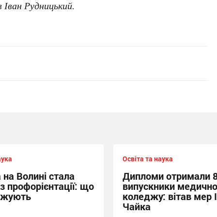
в Іван Рудницький.
аука
Освіта та наука
 на Волині стала
Дипломи отримали 
з профорієнтації: що
випускники медично
джують
коледжу: вітав мер 
Чайка