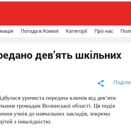
рмація
Погода в Ковелі
Категорії
Про нас
Полі
редано дев’ять шкільних
Поділи
відбулася урочиста передача ключів від дев’яти
льним громадам Волинської області. Ця подія
ення учнів до навчальних закладів, зокрема
дітей з інвалідністю.