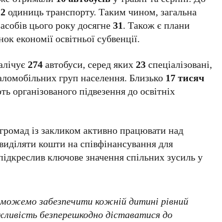
12
одиниць транспорту. Таким чином, загальна
асобів цього року досягне
31
. Також є плани
нок економії освітньої субвенції.
налічує
274
автобуси, серед яких
23
спеціалізовані,
маломобільних груп населення. Близько
17 тисяч
ь організованого підвезення до освітніх
 громад із закликом активно працювати над
виділяти кошти на співфінансування для
підкреслив ключове значення спільних зусиль у
зможемо забезпечити кожній дитині рівний
ожливість безперешкодно діставатися до