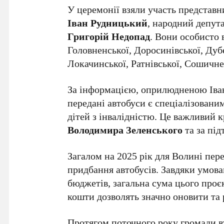
У церемонії взяли участь представ
Іван Рудницький
, народний депут
Григорій Недопад
. Вони особисто
Головненської, Доросинівської, Дубе
Локачинської, Ратнівської, Сошичне
За інформацією, оприлюдненою Іван
передані автобуси є спеціалізовани
дітей з інвалідністю. Це важливий к
Володимира Зеленського
та за під
Загалом на 2025 рік для Волині пе
придбання автобусів. Завдяки умов
бюджетів, загальна сума цього проє
кошти дозволять значно оновити та
Протягом поточного року громади 