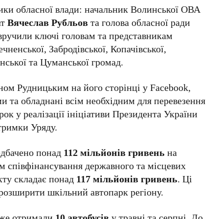
ники обласної влади: начальник Волинської ОВА
ат
Вячеслав Рубльов
та голова обласної ради
 вручили ключі головам та представникам
чненської, Забродівської, Копачівської,
нської та Цуманської громад.
ом Рудницьким на його сторінці у Facebook,
ми та обладнані всім необхідним для перевезення
рок у реалізації ініціативи Президента України
тримки Уряду.
редбачено понад
112 мільйонів гривень
на
ам співфінансування державного та місцевих
кту складає понад
117 мільйонів гривень
. Ці
 розширити шкільний автопарк регіону.
вже отримали
10 автобусів
у травні та серпні. До