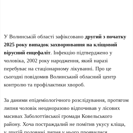
У Волинській області зафіксовано
другий з початку
2025 року випадок захворювання на кліщовий
вірусний енцефаліт
. Інфекцію підтверджено у
чоловіка, 2002 року народження, який наразі
перебуває на стаціонарному лікуванні. Про це
сьогодні повідомив Волинський обласний центр
контролю та профілактики хвороб.
За даними епідеміологічного розслідування, протягом
липня чоловік неодноразово відпочивав у лісових
масивах Заболоттівської громади Ковельського
району. Хоча постраждалий не помітив укусу кліща,
у другій половині липня у нього проявилися