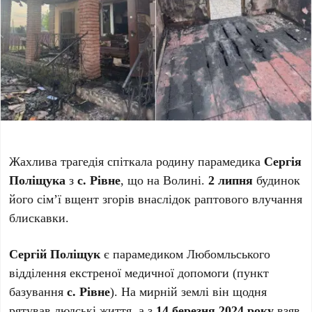
Жахлива трагедія спіткала родину парамедика
Сергія
Поліщука
з
с. Рівне
, що на Волині.
2 липня
будинок
його сім’ї вщент згорів внаслідок раптового влучання
блискавки.
Сергій Поліщук
є парамедиком Любомльського
відділення екстреної медичної допомоги (пункт
базування
с. Рівне
). На мирній землі він щодня
рятував людські життя, а з
14 березня 2024 року
взяв