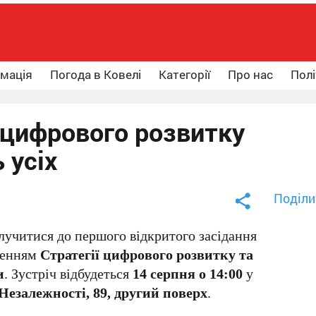
рмація
Погода в Ковелі
Категорії
Про нас
Полі
 цифрового розвитку
 усіх
Поділи
учитися до першого відкритого засідання
оренням
Стратегії цифрового розвитку та
и
. Зустріч відбудеться
14 серпня о 14:00
у
 Незалежності, 89, другий поверх
.