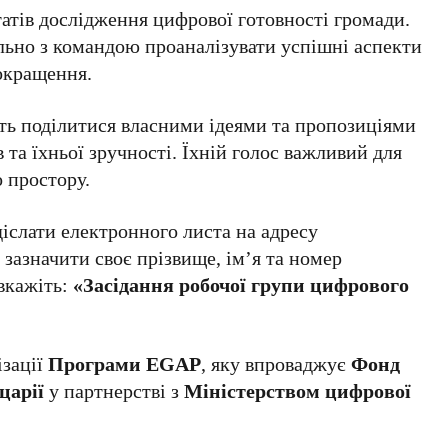
атів дослідження цифрової готовності громади.
ьно з командою проаналізувати успішні аспекти
окращення.
ть поділитися власними ідеями та пропозиціями
та їхньої зручності. Їхній голос важливий для
 простору.
діслати електронного листа на адресу
д зазначити своє прізвище, ім’я та номер
 вкажіть:
«Засідання робочої групи цифрового
ізації
Програми EGAP
, яку впроваджує
Фонд
царії
у партнерстві з
Міністерством цифрової