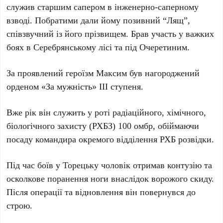
служив старшим сапером в інженерно-саперному
взводі. Побратими дали йому позивний “Лящ”,
співзвучний із його прізвищем. Брав участь у важких
боях в Серебрянському лісі та під Очеретиним.
За проявлений героїзм Максим був нагороджений
орденом «За мужність» ІІІ ступеня.
Вже рік він служить у роті радіаційного, хімічного,
біологічного захисту (РХБЗ) 100 омбр, обіймаючи
посаду командира окремого відділення РХБ розвідки.
Під час боїв у Торецьку чоловік отримав контузію та
осколкове поранення ноги внаслідок ворожого скиду.
Після операції та відновлення він повернувся до
строю.