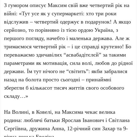
З гумором описує Максим свій вже четвертий рік на
війні: «Тут усе як у супермаркеті: хто три роки
відслужив – четвертий одержує в подарунок! А якщо
серйозно, то порівняно із тією ордою Україна, з
першого погляду, начебто і маленька держава. Але ж
тримаємося четвертий рік – і це справді крутезно! Бо
переважаємо здичавілих “асвабадітєлєй” за такими
параметрами як мотивація, сила волі, любов до рідної
держави. Їм тут нічого не “світить”: якби забралися
назад на болота просто сьогодні – принаймні
зберегли б кількасот тисяч життів свого особового
складу…»
На Волині, в Ковелі, на Максима чекає велика
родина: люблячі батьки Ярослав Іванович і Світлана
Сергіївна, дружина Анна, 12-річний син Захар та 9-
річна донька Евеліна.