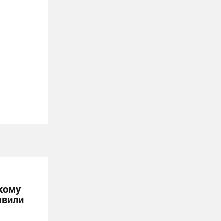
кому
явили