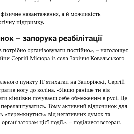
фізичне навантаження, а й можливість
огічну підтримку.
ок – запорука реабілітації
 потрібно організовувати постійно»
, – наголошує
йни Сергій Місюра із села Заріччя Ковельського
еленого пункту П’ятихатки на Запоріжжі, Сергій
тратив ногу до коліна.
«Якщо раніше ти вів
рати кінцівки почуваєш себе обмеженим в русі. Це
а перелаштуватись. Тому активний відпочинок для
ть «перемкнутись» від негативних думок та
організаторам цієї події»
, – поділився ветеран.