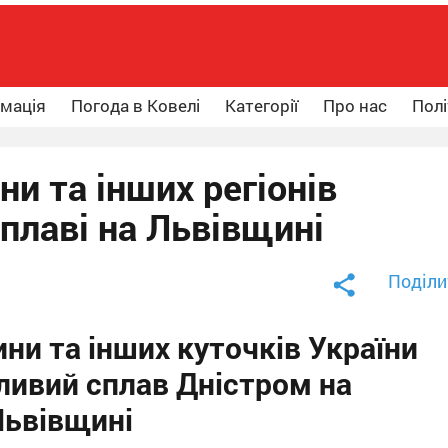
рмація
Погода в Ковелі
Категорії
Про нас
Полі
и та інших регіонів
сплаві на Львівщині
Поділи
ни та інших куточків України
ливий сплав Дністром на
Львівщині