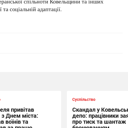
теранської спільноти Ковельщини та інших
ї та соціальній адаптації.
о
Суспільство
еля привітав
Скандал у Ковельсь
 з Днем міста:
депо: працівники за
в воїнів та
про тиск та шантаж
ав за працю
бронюванням