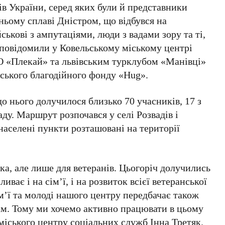
ів України, серед яких були й представники
ньому сплаві Дністром, що відбувся на
ськові з ампутаціями, люди з вадами зору та ті,
е повідомили у Ковельському міському центрі
ГО «Плекай» та львівським турклубом «Манівці»
дського благодійного фонду «Hug».
до нього долучилося близько 70 учасників, 17 з
ду. Маршрут розпочався у селі Розвадів і
 населені пункти розташовані на території
ка, але лише для ветеранів. Цьогоріч долучились
иває і на сім’ї, і на розвиток всієї ветеранської
м’ї та молоді нашого центру передбачає також
ам. Тому ми хочемо активно працювати в цьому
 міського центру соціальних служб Інна Третяк.