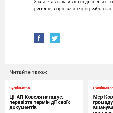
Захід став важливою подією для ве
регіонів, сприяючи їхній реабілітаці
Читайте також
Суспільство
Суспільств
ЦНАП Ковеля нагадує:
Мер Ков
перевірте термін дії своїх
громаду
документів
вшанува
подякув