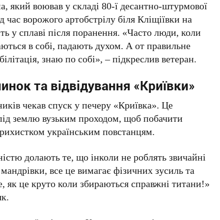
а, який воював у складі 80-ї десантно-штурмової
ід час ворожого артобстрілу біля Кліщіївки на
ть у сплаві після поранення.
«Часто люди, коли
аються в собі, падають духом. А от правильне
білітація, знаю по собі»
, – підкреслив ветеран.
инок та відвідування «Криївки»
иків чекав спуск у печеру «Криївка». Це
під землю вузьким проходом, щоб побачити
 прихистком українським повстанцям.
ністю долають те, що інколи не роблять звичайні
ь мандрівки, все це вимагає фізичних зусиль та
е, як це круто коли збираються справжні титани!»
к.