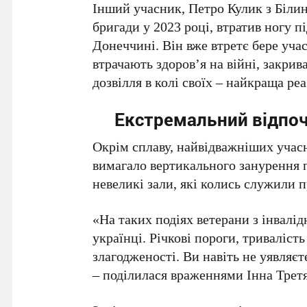
Інший учасник, Петро Кулик з Білин
бригади у 2023 році, втратив ногу п
Донеччині. Він вже втретє бере учас
втрачають здоров’я на війні, закрив
дозвілля в колі своїх – найкраща реа
Екстремальний відпоч
Окрім сплаву, найвідважніших учасн
вимагало вертикального занурення 
невеликі зали, які колись служили
«На таких подіях ветерани з інвалід
українці. Річкові пороги, триваліст
злагодженості. Ви навіть не уявляєт
– поділилася враженнями Інна Третя