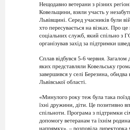
Нещодавно ветерани з різних регіон
Ковельщини, взяли участь у незабут
Львівщині. Серед учасників були вій
хто пересувається на візках. Про ц
соціальних служб, який спільно з 
організував захід за підтримки шве
Сплав відбувся 5-6 червня. Загалом 
яких представляли Ковельську грома
завершився у селі Березина, обидва
Львівської області.
«Минулого року теж була така поїзд
їхні дружини, діти. Це позитивно впл
спільноти. Програма з підтримки сі
допомогу ветеранам та їхнім родин
напрямку»
, – розповіла директорка