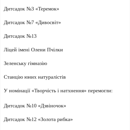
Дитсадок №3 «Теремок»
Дитсадок №7 «Дивосвіт»
Дитсадок №13
Ліцей імені Олени Пчілки
Зеленську гімназію
Станцію юних натуралістів
У номінації «Творчість і натхнення» перемогли:
Дитсадок №10 «Дзвіночок»
Дитсадок №12 «Золота рибка»