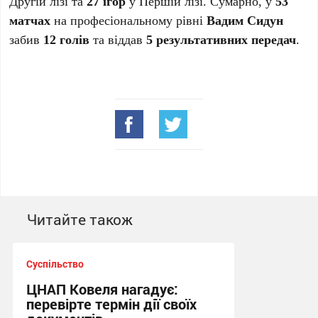
Другій лізі та
27 ігор
у Першій лізі. Сумарно, у
53
матчах
на професіональному рівні
Вадим Сидун
забив
12 голів
та віддав
5 результативних передач
.
Читайте також
Суспільство
ЦНАП Ковеля нагадує:
перевірте термін дії своїх