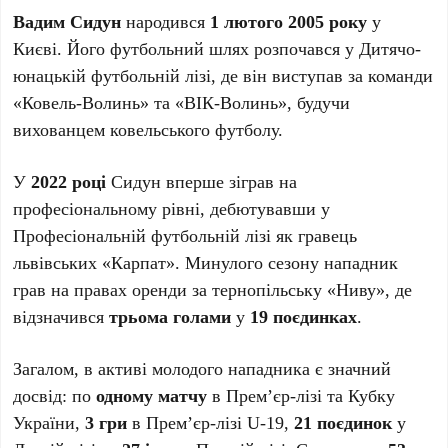
Вадим Сидун
народився
1 лютого 2005 року
у
Києві. Його футбольний шлях розпочався у Дитячо-
юнацькій футбольній лізі, де він виступав за команди
«Ковель-Волинь» та «ВІК-Волинь», будучи
вихованцем ковельського футболу.
У
2022 році
Сидун вперше зіграв на
професіональному рівні, дебютувавши у
Професіональній футбольній лізі як гравець
львівських «Карпат». Минулого сезону нападник
грав на правах оренди за тернопільську «Ниву», де
відзначився
трьома голами
у
19 поєдинках
.
Загалом, в активі молодого нападника є значний
досвід: по
одному матчу
в Прем’єр-лізі та Кубку
України,
3 гри
в Прем’єр-лізі U-19,
21 поєдинок
у