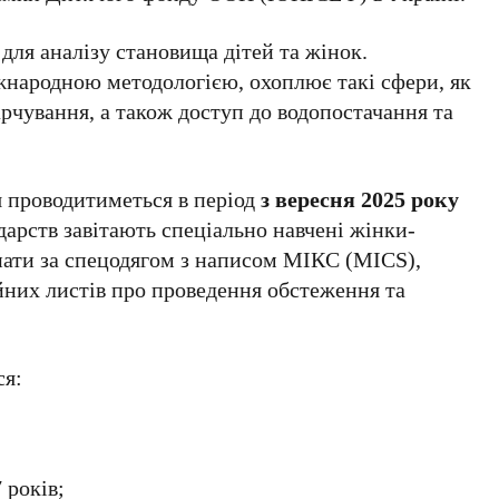
ля аналізу становища дітей та жінок.
жнародною методологією, охоплює такі сфери, як
харчування, а також доступ до водопостачання та
 проводитиметься в період
з вересня 2025 року
дарств завітають спеціально навчені жінки-
знати за спецодягом з написом МІКС (MICS),
йних листів про проведення обстеження та
ся:
 років;