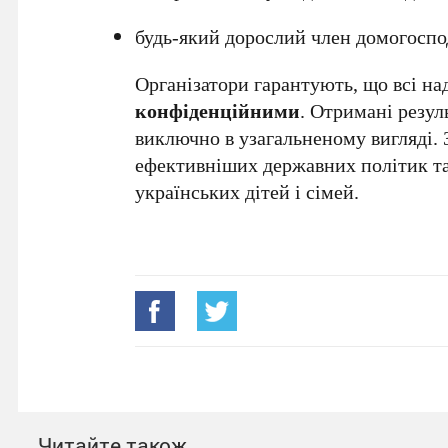
будь-який дорослий член домогоспо
Організатори гарантують, що всі над
конфіденційними
. Отримані резул
виключно в узагальненому вигляді. 
ефективніших державних політик та
українських дітей і сімей.
Читайте також