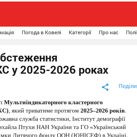
рмація
Погода в Ковелі
Категорії
Про нас
Полі
 обстеження
С у 2025-2026 роках
Поділи
ап
Мультиіндикаторного кластерного
КС)
, який триватиме протягом
2025–2026 років
.
ржавна служба статистики, Інститут демографії
Михайла Птухи НАН України та ГО «Український
римки Дитячого фонду ООН (ЮНІСЕФ) в Україні.