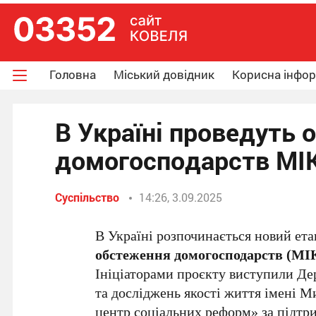
Головна
Міський довідник
Корисна інфо
В Україні проведуть
домогосподарств МІК
Суспільство
14:26, 3.09.2025
В Україні розпочинається новий ет
обстеження домогосподарств (МІ
Ініціаторами проєкту виступили Де
та досліджень якості життя імені 
центр соціальних реформ» за підт