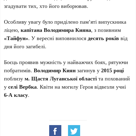
згадувати тих, хто його виборював.
Особливу увагу було приділено пам’яті випускника
ліцею,
капітана Володимира Кияна
, з позивним
«Тайфун»
. У вересні виповнилося
десять років
від
дня його загибелі.
Боєць проявив мужність у найважчих боях, рятуючи
побратимів.
Володимир Киян
загинув у
2015 році
поблизу
м. Щастя Луганської області
та похований
у
селі Вербка
. Квіти на могилу Героя відвезли учні
6-А класу
.