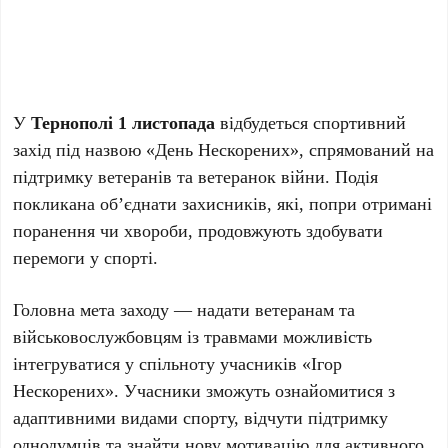
У
Тернополі 1 листопада
відбудеться спортивний
захід під назвою «День Нескорених», спрямований на
підтримку ветеранів та ветеранок війни. Подія
покликана об’єднати захисників, які, попри отримані
поранення чи хвороби, продовжують здобувати
перемоги у спорті.
Головна мета заходу — надати ветеранам та
військовослужбовцям із травмами можливість
інтегруватися у спільноту учасників «Ігор
Нескорених». Учасники зможуть ознайомитися з
адаптивними видами спорту, відчути підтримку
однодумців та знайти нову мотивацію для активного