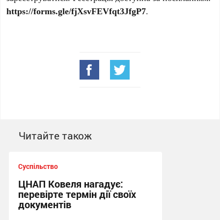
https://forms.gle/fjXsvFEVfqt3JfgP7
.
Читайте також
Суспільство
ЦНАП Ковеля нагадує:
перевірте термін дії своїх
документів