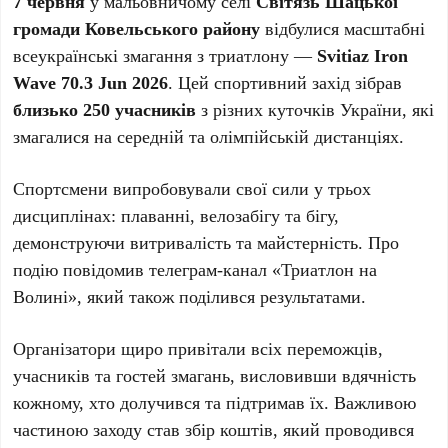
7 червня
у мальовничому селі
Світязь Шацької
громади Ковельського району
відбулися масштабні
всеукраїнські змагання з триатлону —
Svitiaz Iron
Wave 70.3 Jun 2026
. Цей спортивний захід зібрав
близько 250 учасників
з різних куточків України, які
змагалися на середній та олімпійській дистанціях.
Спортсмени випробовували свої сили у трьох
дисциплінах: плаванні, велозабігу та бігу,
демонструючи витривалість та майстерність. Про
подію повідомив телеграм-канал «Триатлон на
Волині», який також поділився результатами.
Організатори щиро привітали всіх переможців,
учасників та гостей змагань, висловивши вдячність
кожному, хто долучився та підтримав їх. Важливою
частиною заходу став збір коштів, який проводився