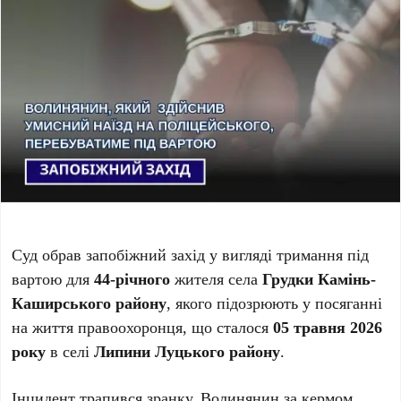
Суд обрав запобіжний захід у вигляді тримання під
вартою для
44-річного
жителя села
Грудки Камінь-
Каширського району
, якого підозрюють у посяганні
на життя правоохоронця, що сталося
05 травня 2026
року
в селі
Липини Луцького району
.
Інцидент трапився зранку. Волинянин за кермом