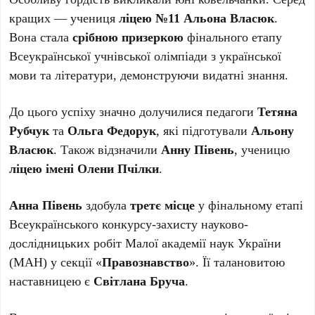
кращих — учениця
ліцею №11 Альона Власюк
.
Вона стала
срібною призеркою
фінального етапу
Всеукраїнської учнівської олімпіади з української
мови та літератури, демонструючи видатні знання.
До цього успіху значно долучилися педагоги
Тетяна
Рубчук
та
Ольга Федорук
, які підготували
Альону
Власюк
. Також відзначили
Анну Півень
, ученицю
ліцею імені Олени Пчілки
.
Анна Півень
здобула
третє місце
у фінальному етапі
Всеукраїнського конкурсу-захисту науково-
дослідницьких робіт Малої академії наук України
(МАН) у секції «
Правознавство
». Її талановитою
наставницею є
Світлана Бруча
.