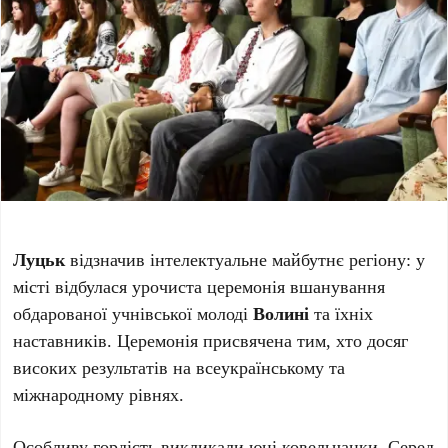
Луцьк
відзначив інтелектуальне майбутнє регіону: у
місті відбулася урочиста церемонія вшанування
обдарованої учнівської молоді
Волині
та їхніх
наставників. Церемонія присвячена тим, хто досяг
високих результатів на всеукраїнському та
міжнародному рівнях.
Особливу гордість викликали юні ковельчанки. Серед