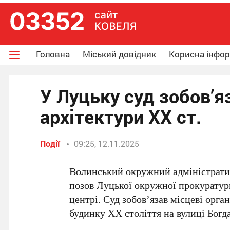
Головна
Міський довідник
Корисна інфо
У Луцьку суд зобов’я
архітектури XX ст.
Події
09:25, 12.11.2025
Волинський окружний адміністрат
позов Луцької окружної прокуратури
центрі. Суд зобов’язав місцеві орг
будинку ХХ століття на вулиці Богд