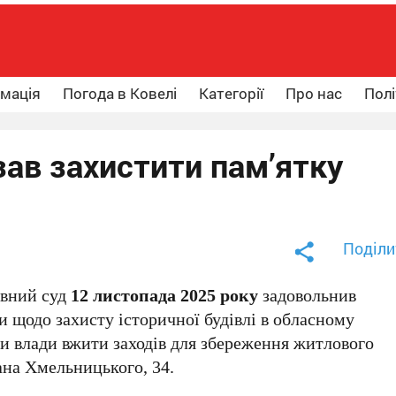
рмація
Погода в Ковелі
Категорії
Про нас
Полі
зав захистити пам’ятку
Поділи
ивний суд
12 листопада 2025 року
задовольнив
 щодо захисту історичної будівлі в обласному
ани влади вжити заходів для збереження житлового
ана Хмельницького, 34.