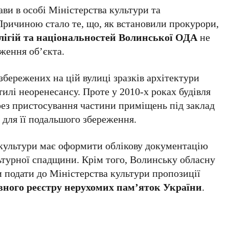
ави в особі Міністерства культури та
Причиною стало те, що, як встановили прокурори,
лігій та національностей Волинської ОДА
не
ження об’єкта.
збережених на цій вулиці зразків архітектури
тилі неоренесансу. Проте у 2010-х роках будівля
рез пристосування частини приміщень під заклад
 для її подальшого збереження.
я культури має оформити облікову документацію
ьтурної спадщини. Крім того, Волинську обласну
 подати до Міністерства культури пропозиції
ного реєстру нерухомих пам’яток України
.