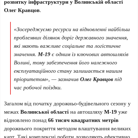
розвитку інфраструктури у Волинській області
Олег Кравцов
.
«Зосереджуємо ресурси на відновленні найбільш
проблемних ділянок доріг державного значення,
які мають важливе соціальне та логістичне
значення.
М-19
є одним із ключових автошляхів
Волині, тому забезпечення його належного
експлуатаційного стану залишається нашим
пріоритетом», — зазначив
Олег Кравцов
під
час робочої поїздки.
Загалом від початку дорожньо-будівельного сезону у
межах
Волинської області
на автошляху
М-19
уже
відновлено понад
66 тисяч квадратних метрів
дорожнього покриття методом влаштування великих
карт. Такі комплексні роботи дозволяють ефективно