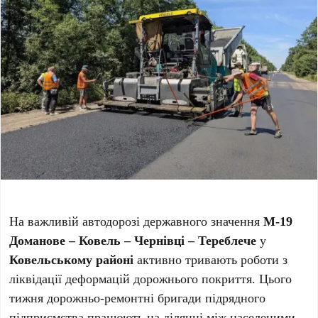
На важливій автодорозі державного значення
М-19
Доманове – Ковель – Чернівці – Тереблече
у
Ковельському районі
активно тривають роботи з
ліквідації деформацій дорожнього покриття. Цього
тижня дорожньо-ремонтні бригади підрядного
підприємства працюють на ділянці між населеними