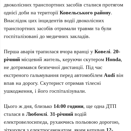
двоколісних транспортних засобів сталися протягом
однієї доби на території
Ковельського району
.
Внаслідок цих інцидентів водії двоколісних
транспортних засобів отримали травми та були
госпіталізовані до медичних закладів.
Перша аварія трапилася вчора вранці у
Ковелі
.
20-
річний
місцевий житель, керуючи скутером
Honda
,
не дотримався безпечної дистанції. Під час
екстреного гальмування перед автомобілем
Audi
він
впав на дорогу. Скутерист отримав тілесні
ушкодження, і його госпіталізували.
Цього ж дня, близько
14:00 години
, ще одна ДТП
сталася в
Любомлі
.
31-річний
водій
електровелосипеда, рухаючись польовою дорогою,
зіткнувся з електросамокатом, яким керував
12-