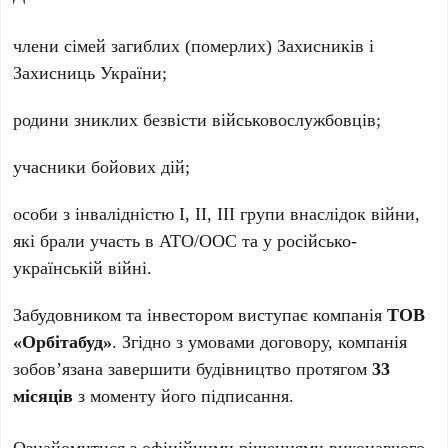
члени сімей загиблих (померлих) Захисників і
Захисниць України;
родини зниклих безвісти військовослужбовців;
учасники бойових дій;
особи з інвалідністю І, ІІ, ІІІ групи внаслідок війни,
які брали участь в АТО/ООС та у російсько-
українській війні.
Забудовником та інвестором виступає компанія
ТОВ
«Орбітабуд»
. Згідно з умовами договору, компанія
зобов’язана завершити будівництво протягом
33
місяців
з моменту його підписання.
Ознайомитися з офіційними рішеннями виконавчого