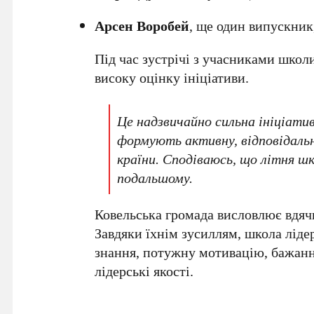
Арсен Воробей
, ще один випускник,
Під час зустрічі з учасниками школ
високу оцінку ініціативи.
Це надзвичайно сильна ініціатив
формують активну, відповідаль
країни. Сподіваюсь, що літня ш
подальшому.
Ковельська громада висловлює вдячн
Завдяки їхнім зусиллям, школа ліде
знання, потужну мотивацію, бажанн
лідерські якості.