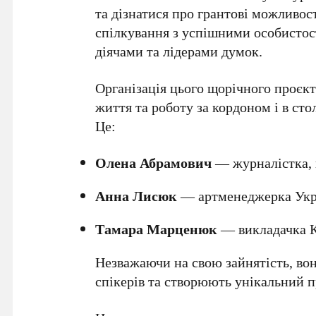
та дізнатися про грантові можливо
спілкування з успішними особисто
діячами та лідерами думок.
Організація цього щорічного проєкт
життя та роботу за кордоном і в сто
Це:
Олена Абрамович
— журналістка, 
Анна Лисюк
— артменеджерка Укр
Тамара Марценюк
— викладачка К
Незважаючи на свою зайнятість, в
спікерів та створюють унікальний п