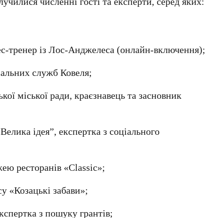
училися численні гості та експерти, серед яких:
нес-тренер із Лос-Анджелеса (онлайн-включення);
іальних служб Ковеля;
ької міської ради, краєзнавець та засновник
“Велика ідея”, експертка з соціального
ею ресторанів «Classic»;
су «Козацькі забави»;
кспертка з пошуку грантів;