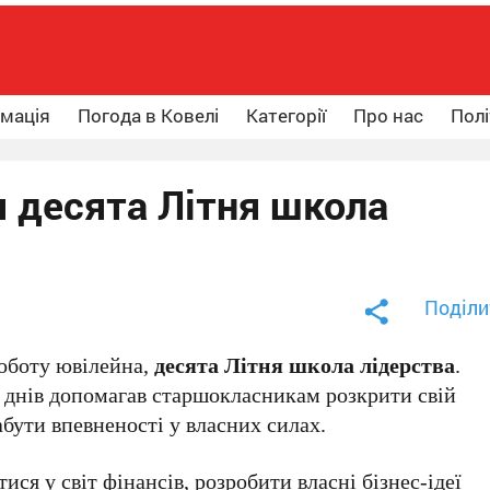
рмація
Погода в Ковелі
Категорії
Про нас
Полі
я десята Літня школа
Поділи
роботу ювілейна,
десята Літня школа лідерства
.
х днів допомагав старшокласникам розкрити свій
абути впевненості у власних силах.
ся у світ фінансів, розробити власні бізнес-ідеї