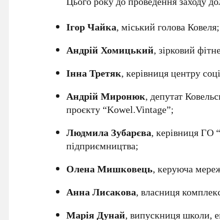
Цього року до проведення заходу дол
Ігор Чайка
, міський голова Ковеля;
Андрій Хомицький
, зірковий фіт
Інна Третяк
, керівниця центру соц
Андрій Миронюк
, депутат Ковельс
проєкту “Kowel.Vintage”;
Людмила Зубарєва
, керівниця ГО 
підприємництва;
Олена Мишковець
, керуюча мереж
Анна Лисакова
, власниця комплек
Марія Дунай
, випускниця школи, е