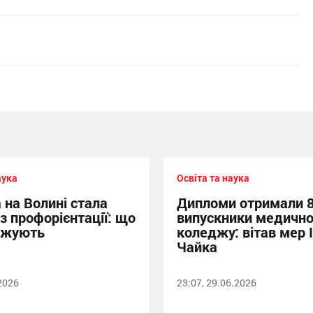
аука
Освіта та наука
 на Волині стала
Дипломи отримали 
з профорієнтації: що
випускники медично
джують
коледжу: вітав мер 
Чайка
.2026
23:07, 29.06.2026