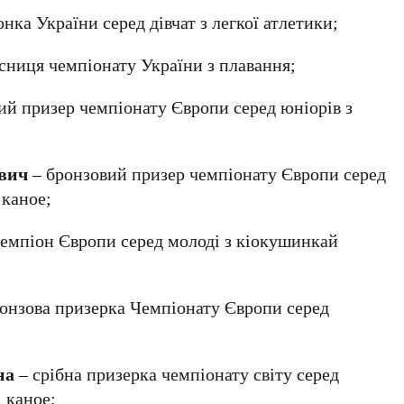
нка України серед дівчат з легкої атлетики;
сниця чемпіонату України з плавання;
ий призер чемпіонату Європи серед юніорів з
вич
– бронзовий призер чемпіонату Європи серед
 каное;
емпіон Європи серед молоді з кіокушинкай
онзова призерка Чемпіонату Європи серед
на
– срібна призерка чемпіонату світу серед
 каное;