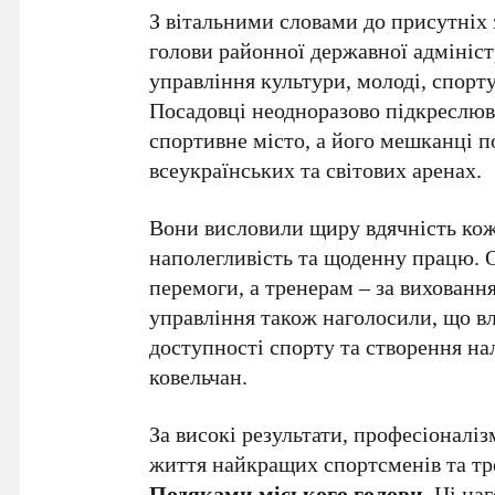
З вітальними словами до присутніх
голови районної державної адмініст
управління культури, молоді, спорт
Посадовці неодноразово підкреслю
спортивне місто, а його мешканці 
всеукраїнських та світових аренах.
Вони висловили щиру вдячність кожн
наполегливість та щоденну працю. 
перемоги, а тренерам – за вихованн
управління також наголосили, що в
доступності спорту та створення на
ковельчан.
За високі результати, професіоналі
життя найкращих спортсменів та тр
Подяками міського голови
. Ці на