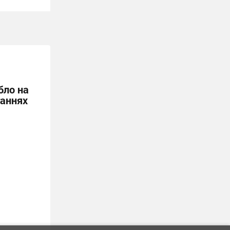
бло на
ганнях