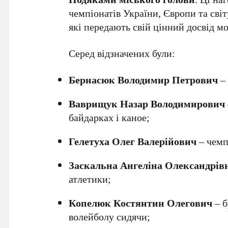
чемпіонатів України, Європи та світ
які передають свій цінний досвід мо
Серед відзначених були:
Бернасюк Володимир Петрович
– 
Ваврищук Назар Володимирович
байдарках і каное;
Гелетуха Олег Валерійович
– чемп
Заскальна Ангеліна Олександрів
атлетики;
Копелюк Костянтин Олегович
– б
волейболу сидячи;