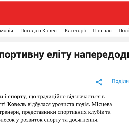
рмація
Погода в Ковелі
Категорії
Про нас
Полі
портивну еліту напередод
Поділи
и і спорту
, що традиційно відзначається в
сті
Ковель
відбулася урочиста подія. Місцева
тренери, представники спортивних клубів та
внесок у розвиток спорту та досягнення.