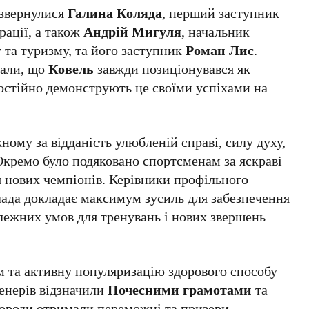
 звернулися
Галина Коляда
, перший заступник
рації, а також
Андрій Мигуля
, начальник
у та туризму, та його заступник
Роман Лис
.
вали, що
Ковель
завжди позиціонувався як
постійно демонструють це своїми успіхами на
ому за відданість улюбленій справі, силу духу,
Окремо було подяковано спортсменам за яскраві
я нових чемпіонів. Керівники профільного
лада докладає максимум зусиль для забезпечення
лежних умов для тренувань і нових звершень
зм та активну популяризацію здорового способу
енерів відзначили
Почесними грамотами
та
городи отримали переможці та призери