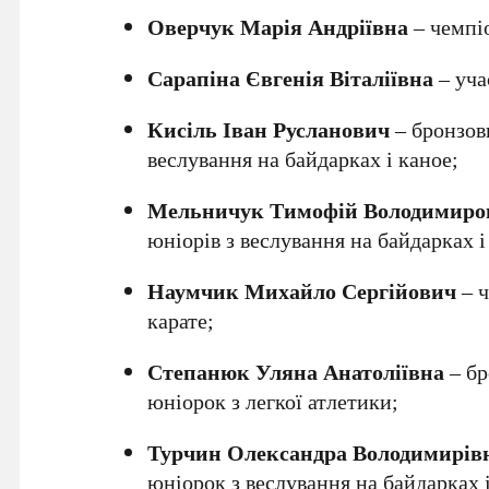
Оверчук Марія Андріївна
– чемпіо
Сарапіна Євгенія Віталіївна
– уча
Кисіль Іван Русланович
– бронзов
веслування на байдарках і каное;
Мельничук Тимофій Володимиро
юніорів з веслування на байдарках і
Наумчик Михайло Сергійович
– ч
карате;
Степанюк Уляна Анатоліївна
– бр
юніорок з легкої атлетики;
Турчин Олександра Володимирів
юніорок з веслування на байдарках і