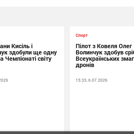
Спорт
ани Кисіль і
Пілот з Ковеля Олег
ук здобули ще одну
Волинчук здобув срі
а Чемпіонаті світу
Всеукраїнських зма
дронів
.2026
15:33, 6.07.2026