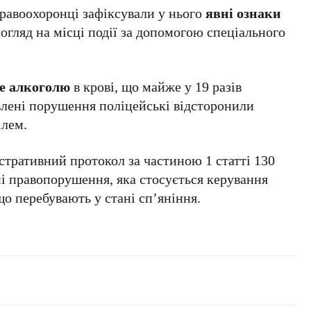
правоохоронці зафіксували у нього
явні ознаки
 огляд на місці події за допомогою спеціального
ле алкоголю
в крові, що майже у 19 разів
влені порушення поліцейські відсторонили
ілем.
стративний протокол за частиною 1 статті 130
і правопорушення, яка стосується керування
о перебувають у стані сп’яніння.