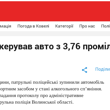
рмація
Погода в Ковелі
Категорії
Про нас
Полі
керував авто з 3,76 промі
Поділи
одини, патрульні поліцейські зупинили автомобіль
портним засобом у стані алкогольного сп’яніння.
ладання протоколу про адміністративне
ульна поліція Волинської області.