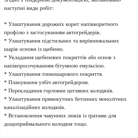
наступні види робіт:
* Улаштування дорожніх корит напівкоритного
профілю з застосуванням автогрейдерів.
* Улаштування підстильних та вирівнювальних
шарів основи із щебеню.
* Укладання щебеневих покриттів або основ з
напівпросочуванням бітумною емульсією.
* Улаштування тонкошарового покриття.
* Планування узбіч автогрейдером.
* Перекладання горловин цегляних колодязів.
* Улаштування прямокутних бетонних монолітних
каналізаційних колодязів.
* Встановлення чавунних люків із ґратами для
дощоприймального колодязя тощо.