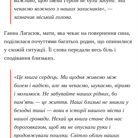
важливо, щоб імена Героїв не були забуті. Ми
чекаємо кожного з наших захисників», —
зазначив міський голова.
Ганна Лагасюк, мати, яка чекає на повернення сина,
поділилася почуттями багатьох родин, що опинилися
у схожій ситуації. Її слова передали весь біль і
сподівання близьких.
«Це книга сердець. Ми щодня живемо між
болем і надією, але ми чекаємо, шукаємо, віримо
і молимося. Не забувайте наших рідних, бо
пам’ять — це життя. Наші близькі не зникли у
безодні тиші — вони в історії нашого міста і
нашої громади. Нехай ця книга стане для нас
дороговказом, щоб ми не опускали руки і
продовжували пошуки. Світло облич наших