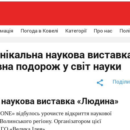
рмація
Погода в Ковелі
Категорії
Про нас
Полі
унікальна наукова виставк
на подорож у світ науки
Поділи
а наукова виставка «Людина»
ONE» відбулось урочисте відкриття наукової
Волинського регіону. Організатором цієї
 ГО «Велика Ідея».