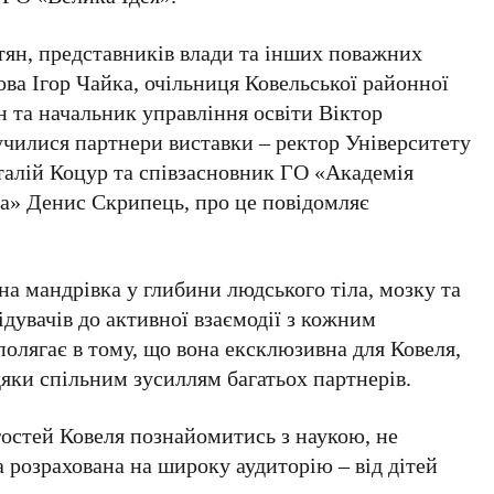
тян, представників влади та інших поважних
ова Ігор Чайка, очільниця Ковельської районної
н та начальник управління освіти Віктор
училися партнери виставки – ректор Університету
талій Коцур та співзасновник ГО «Академія
ва» Денис Скрипець, про це повідомляє
а мандрівка у глибини людського тіла, мозку та
ідувачів до активної взаємодії з кожним
полягає в тому, що вона ексклюзивна для Ковеля,
дяки спільним зусиллям багатьох партнерів.
гостей Ковеля познайомитись з наукою, не
 розрахована на широку аудиторію – від дітей