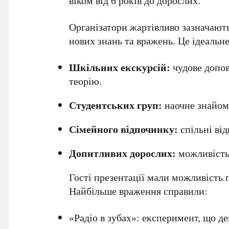
віком від 6 років до дорослих.
Організатори жартівливо зазначають
нових знань та вражень. Це ідеальне
Шкільних екскурсій:
чудове допов
теорію.
Студентських груп:
наочне знайом
Сімейного відпочинку:
спільні від
Допитливих дорослих:
можливість 
Гості презентації мали можливість
Найбільше враження справили:
«Радіо в зубах»: експеримент, що де