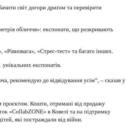
ачити світ догори дриґом та перевірити
етрія обличчя»: експонати, що розкривають
 «Рівновага», «Стрес-тест» та багато інших.
1 унікальних експонатів.
ча, рекомендую до відвідування усім”, – сказав у
м проєктом. Кошти, отримані від продажу
иток «CollabZONE» в Ковелі та на підтримку
ітей, які постраждали від війни.