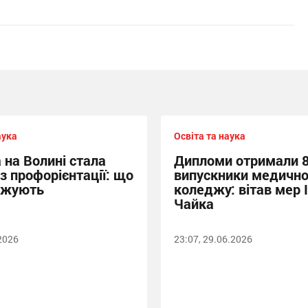
аука
Освіта та наука
 на Волині стала
Дипломи отримали 
з профорієнтації: що
випускники медично
джують
коледжу: вітав мер 
Чайка
.2026
23:07, 29.06.2026