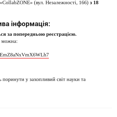
«CollabZONE» (вул. Незалежності, 166)
з 18
ва інформація:
ся за попередньою реєстрацією.
е можна:
e/obEmZ8aNxVmX6WLh7
 поринути у захопливий світ науки та