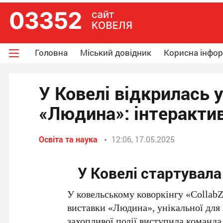
Головна
Міський довідник
Корисна інфо
У Ковелі відкрилась 
«Людина»: інтерактив
Освіта та наука
12:06, 17.05.2025
У Ковелі стартувал
У ковельському коворкінгу «CollabZ
виставки «Людина», унікальної для 
захопливої події виступила команда