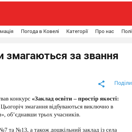
рмація
Погода в Ковелі
Категорії
Про нас
Полі
и змагаються за звання
Поділи
ував конкурс
«Заклад освіти – простір якості:
. Цьогоріч змагання відбуваються виключно в
и», об’єднавши трьох учасників.
№7 та №13, а також дошкільний заклад із села