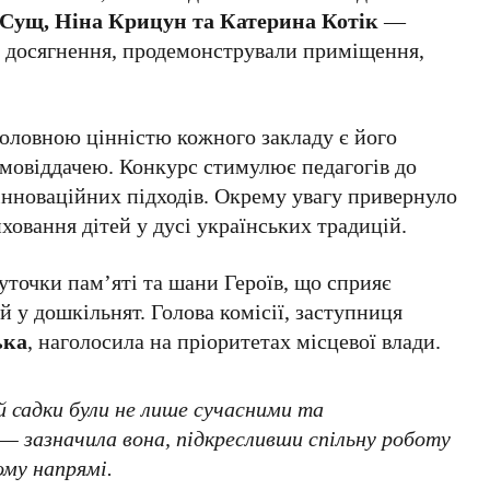
Сущ, Ніна Крицун та Катерина Котік
—
ої досягнення, продемонстрували приміщення,
 головною цінністю кожного закладу є його
амовіддачею. Конкурс стимулює педагогів до
інноваційних підходів. Окрему увагу привернуло
ховання дітей у дусі українських традицій.
точки пам’яті та шани Героїв, що сприяє
 у дошкільнят. Голова комісії, заступниця
ька
, наголосила на пріоритетах місцевої влади.
й садки були не лише сучасними та
— зазначила вона, підкресливши спільну роботу
ому напрямі.