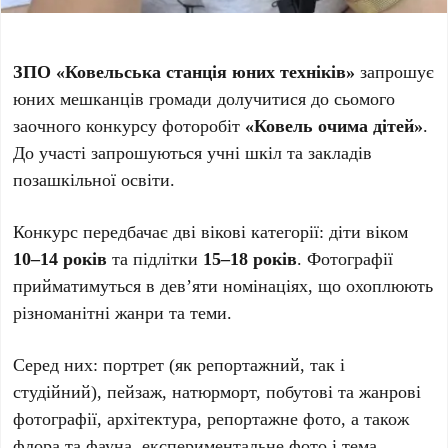
ЗПО «Ковельська станція юних техніків»
запрошує
юних мешканців громади долучитися до сьомого
заочного конкурсу фоторобіт
«Ковель очима дітей»
.
До участі запрошуються учні шкіл та закладів
позашкільної освіти.
Конкурс передбачає дві вікові категорії: діти віком
10–14 років
та підлітки
15–18 років
. Фотографії
прийматимуться в дев’яти номінаціях, що охоплюють
різноманітні жанри та теми.
Серед них: портрет (як репортажний, так і
студійний), пейзаж, натюрморт, побутові та жанрові
фотографії, архітектура, репортажне фото, а також
флора та фауна, експериментальне фото і тема