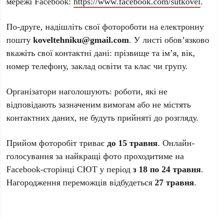
мережі Facebook:
https://www.facebook.com/sutkovel
.
По-друге, надішліть свої фотороботи на електронну
пошту
koveltehniku@gmail.com
. У листі обов’язково
вкажіть свої контактні дані: прізвище та ім’я, вік,
номер телефону, заклад освіти та клас чи групу.
Організатори наголошують: роботи, які не
відповідають зазначеним вимогам або не містять
контактних даних, не будуть прийняті до розгляду.
Прийом фоторобіт триває
до 15 травня
. Онлайн-
голосування за найкращі фото проходитиме на
Facebook-сторінці СЮТ у період
з 18 по 24 травня
.
Нагородження переможців відбудеться
27 травня
.