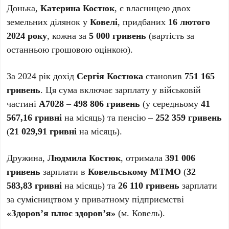
Донька,
Катерина Костюк
, є власницею двох
земельних ділянок у
Ковелі
, придбаних
16 лютого
2024 року
, кожна за
5 000 гривень
(вартість за
останньою грошовою оцінкою).
За 2024 рік дохід
Сергія Костюка
становив
751 165
гривень
. Ця сума включає зарплату у військовій
частині
А7028
–
498 806 гривень
(у середньому
41
567,16 гривні
на місяць) та пенсію –
252 359 гривень
(
21 029,91 гривні
на місяць).
Дружина,
Людмила Костюк
, отримала
391 006
гривень
зарплати в
Ковельському МТМО
(
32
583,83 гривні
на місяць) та
26 110 гривень
зарплати
за сумісництвом у приватному підприємстві
«Здоров’я плюс здоров’я»
(м. Ковель).