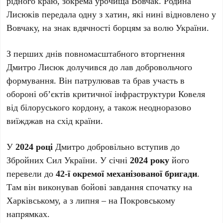
рідного краю, зокрема урочища Вовчак. Родина
Лисюків передала одну з хатин, які нині відновлено у
Вовчаку, на знак вдячності борцям за волю України.
З перших днів повномасштабного вторгнення
Дмитро Лисюк долучився до лав добровольчого
формування. Він патрулював та брав участь в
обороні об’єктів критичної інфраструктури Ковеля
від білоруського кордону, а також неодноразово
виїжджав на схід країни.
У
2024 році
Дмитро добровільно вступив до
Збройних Сил України. У січні
2024 року
його
перевели до
42-ї окремої механізованої бригади
.
Там він виконував бойові завдання спочатку на
Харківському, а з липня – на Покровському
напрямках.