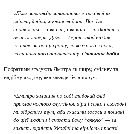
«Діма назавжди залишиться в пам’яті як
світла, добра, мужня людина. Він був
справжнім — і як син, і як воїн, і як Людина з
великої літери. Діма — Герой, який віддав
життя за нашу країну, за кожного з нас», —
зазначила його однокласниця
Світлана Бабіч
.
Побратими згадують Дмитра як щиру, сміливу та
надійну людину, яка завжди була поруч.
«Дмитро залишив по собі глибокий слід —
приклад чесного служіння, віри і сили. І сьогодні
ми зібралися тут, аби схилити голови в пошані
до цієї людини і сказати йому “дякую” — за
захист, вірність Україні та вірність присязі