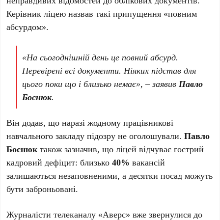
неправдивих відомостей до облікових документів.
Керівник ліцею назвав такі припущення «повним
абсурдом».
«На сьогоднішній день це повний абсурд.
Перевірені всі документи. Ніяких підстав для
цього поки що і близько немає», – заявив
Павло
Боснюк
.
Він додав, що наразі жодному працівникові
навчального закладу підозру не оголошували.
Павло
Боснюк
також зазначив, що ліцей відчуває гострий
кадровий дефіцит: близько
40%
вакансій
залишаються незаповненими, а десятки посад можуть
бути заброньовані.
Журналісти телеканалу «Аверс» вже звернулися до