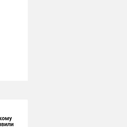
кому
явили