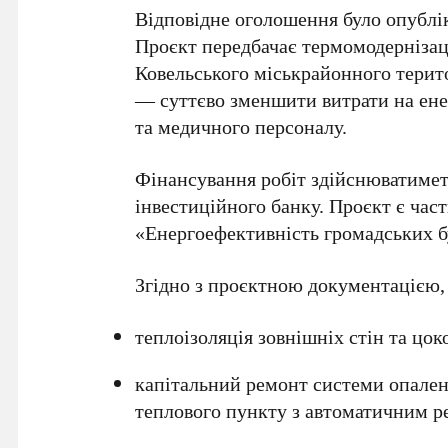
Відповідне оголошення було опублік
Проєкт передбачає термомодернізац
Ковельського міськрайонного терит
— суттєво зменшити витрати на ене
та медичного персоналу.
Фінансування робіт здійснюватимет
інвестиційного банку. Проєкт є час
«Енергоефективність громадських бу
Згідно з проєктною документацією,
теплоізоляція зовнішніх стін та цок
капітальний ремонт системи опален
теплового пункту з автоматичним 