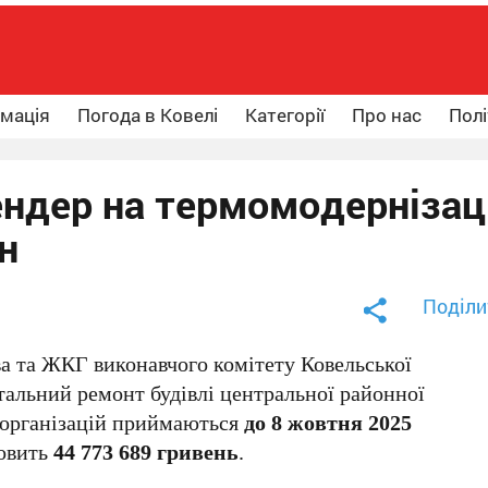
рмація
Погода в Ковелі
Категорії
Про нас
Полі
тендер на термомодернізац
рн
Поділи
ва та ЖКГ виконавчого комітету Ковельської
тальний ремонт будівлі центральної районної
х організацій приймаються
до 8 жовтня 2025
новить
44 773 689 гривень
.