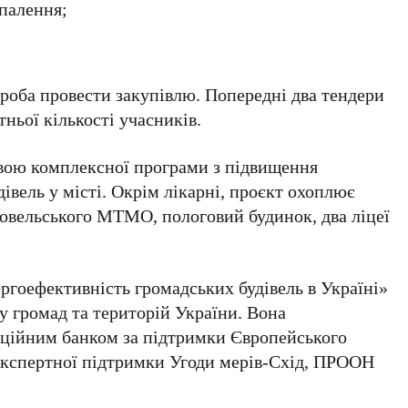
опалення;
проба провести закупівлю. Попередні два тендери
тньої кількості учасників.
овою комплексної програми з підвищення
івель у місті. Окрім лікарні, проєкт охоплює
Ковельського МТМО, пологовий будинок, два ліцеї
ргоефективність громадських будівель в Україні»
у громад та територій України. Вона
иційним банком за підтримки Європейського
 експертної підтримки Угоди мерів-Схід, ПРООН