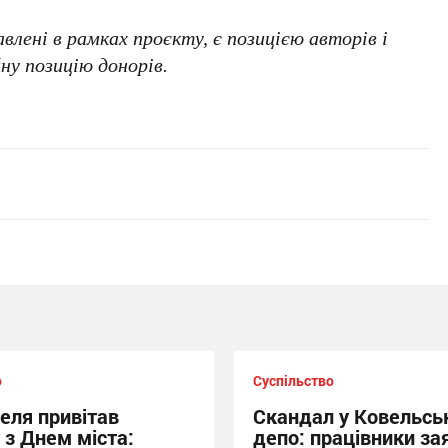
лені в рамках проєкту, є позицією авторів і
у позицію донорів.
о
Суспільство
еля привітав
Скандал у Ковельсь
 з Днем міста:
депо: працівники за