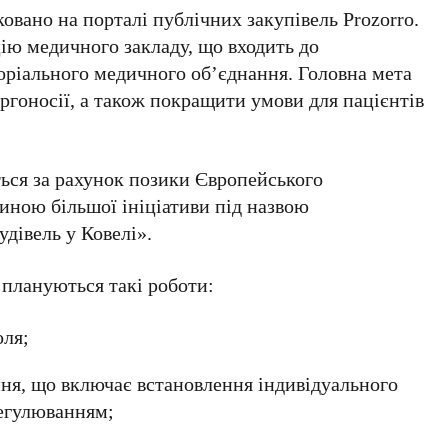
овано на порталі публічних закупівель Prozorro.
ію медичного закладу, що входить до
оріального медичного об’єднання. Головна мета
ргоносії, а також покращити умови для пацієнтів
ься за рахунок позики Європейського
тиною більшої ініціативи під назвою
дівель у Ковелі».
 плануються такі роботи:
оля;
ня, що включає встановлення індивідуального
регулюванням;