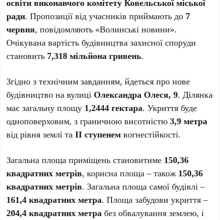
освіти виконавчого комітету Ковельської міської
ради
. Пропозиції від учасників приймають до
7
червня
, повідомляють «Волинські новини».
Очікувана вартість будівництва захисної споруди
становить
7,318 мільйона гривень
.
Згідно з технічним завданням, йдеться про нове
будівництво на вулиці
Олександра Олеся, 9
. Ділянка
має загальну площу
1,2444 гектара
. Укриття буде
одноповерховим, з граничною висотністю
3,9 метра
від рівня землі та
ІІ ступенем
вогнестійкості.
Загальна площа приміщень становитиме
150,36
квадратних метрів
, корисна площа – також
150,36
квадратних метрів
. Загальна площа самої будівлі –
161,4 квадратних метра
. Площа забудови укриття –
204,4 квадратних метра
без обвалування землею, і