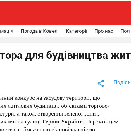
рмація
Погода в Ковелі
Категорії
Про нас
Полі
стора для будівництва жи
Поділи
ійний конкурс на забудову території, що
их житлових будинків з об’єктами торгово-
ктури, а також створення зеленої зони з
иками на вулиці
Героїв України
. Переможцем
ариство з обмеженою відповідальністю