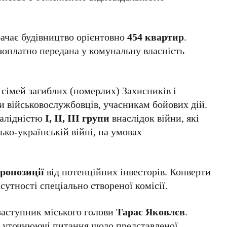
бачає будівництво орієнтовно
454 квартир
.
зоплатно передана у комунальну власність
сімей загиблих (померлих) Захисників і
и військовослужбовців, учасникам бойових дій.
валідністю
І, ІІ, ІІІ групи
внаслідок війни, які
ько-українській війні, на умовах
пропозиції
від потенційних інвесторів. Конверти
сутності спеціально створеної комісії.
заступник міського голови
Тарас Яковлєв
.
и уточнюючі питання щодо представленої