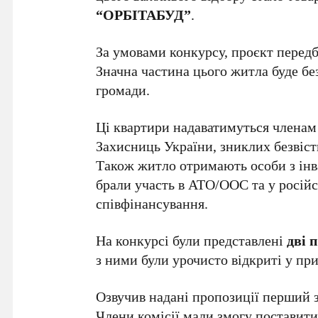
“ОРБІТАБУД”
.
За умовами конкурсу, проєкт перед
Значна частина цього житла буде бе
громади.
Ці квартири надаватимуться членам 
Захисниць України, зниклих безвіст
Також житло отримають особи з ін
брали участь в АТО/ООС та у російс
співфінансування.
На конкурсі були представлені
дві 
з ними були урочисто відкриті у при
Озвучив надані пропозиції перший 
Члени комісії мали змогу поставит