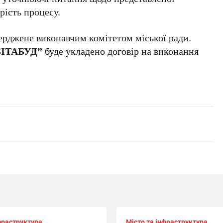
рість процесу.
верджене виконавчим комітетом міської ради.
БІТАБУД”
буде укладено договір на виконання
фраструктура
Місто та інфраструктура