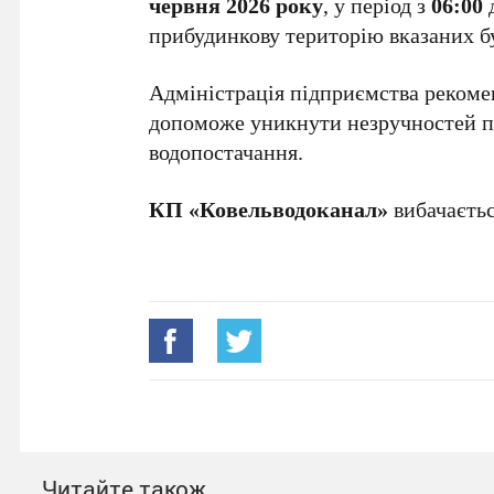
червня 2026 року
, у період з
06:00
прибудинкову територію вказаних бу
Адміністрація підприємства рекоме
допоможе уникнути незручностей пі
водопостачання.
КП «Ковельводоканал»
вибачаєтьс
Читайте також