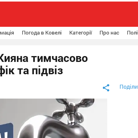
рмація
Погода в Ковелі
Категорії
Про нас
Полі
. Кияна тимчасово
ік та підвіз
Поділи