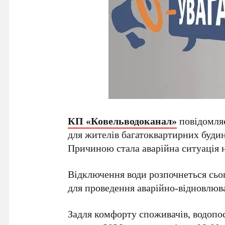
КП «Ковельводоканал»
повідомля
для жителів багатоквартирних буди
Причиною стала аварійна ситуація 
Відключення води розпочнеться сьо
для проведення аварійно-відновлюва
Задля комфорту споживачів, водопос