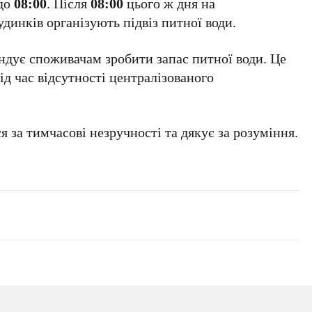
до
08:00
. Після
08:00
цього ж дня на
динків організують підвіз питної води.
ндує споживачам зробити запас питної води. Це
д час відсутності централізованого
я за тимчасові незручності та дякує за розуміння.