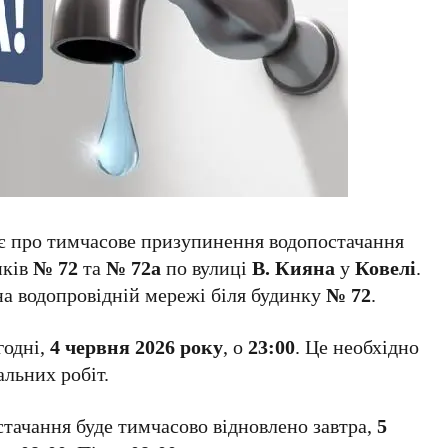
є про тимчасове призупинення водопостачання
нків
№ 72
та
№ 72а
по вулиці
В. Кияна
у
Ковелі
.
на водопровідній мережі біля будинку
№ 72
.
годні,
4 червня 2026 року
, о
23:00
. Це необхідно
льних робіт.
тачання буде тимчасово відновлено завтра,
5