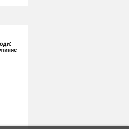
води:
упиняє