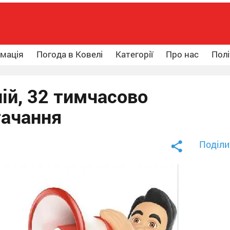
рмація
Погода в Ковелі
Категорії
Про нас
Полі
ній, 32 тимчасово
тачання
Поділи