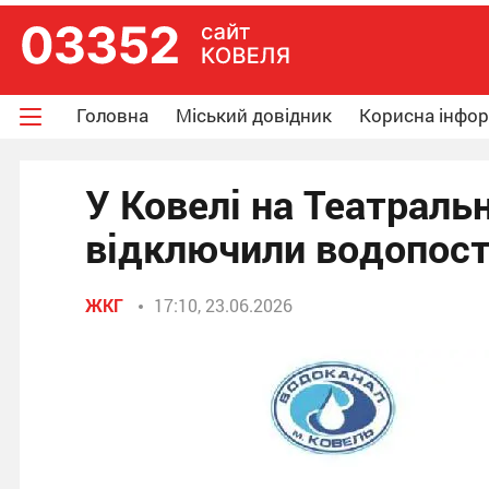
Головна
Міський довідник
Корисна інфо
У Ковелі на Театраль
відключили водопос
ЖКГ
17:10, 23.06.2026