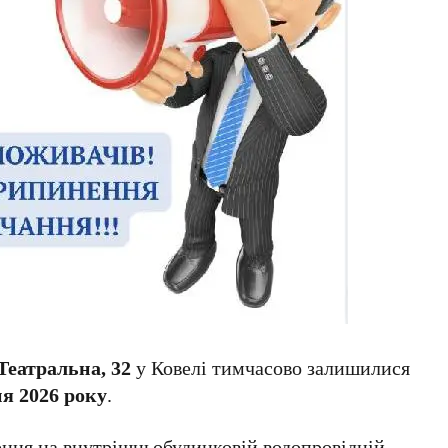
 Театральна, 32
у Ковелі тимчасово залишилися
ня 2026 року
.
ння на внутрішньобудинковій водопровідній