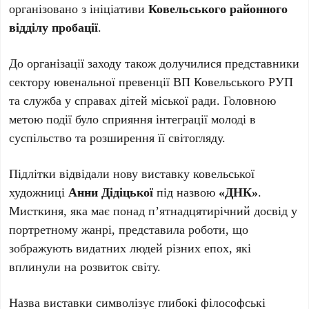
організовано з ініціативи
Ковельського районного
відділу пробації
.
До організації заходу також долучилися представники
сектору ювенальної превенції ВП Ковельського РУП
та служба у справах дітей міської ради. Головною
метою події було сприяння інтеграції молоді в
суспільство та розширення її світогляду.
Підлітки відвідали нову виставку ковельської
художниці
Анни Дідіцької
під назвою
«ДНК»
.
Мисткиня, яка має понад п’ятнадцятирічний досвід у
портретному жанрі, представила роботи, що
зображують видатних людей різних епох, які
вплинули на розвиток світу.
Назва виставки символізує глибокі філософські