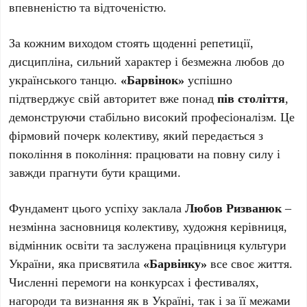
впевненістю та відточеністю.
За кожним виходом стоять щоденні репетиції,
дисципліна, сильний характер і безмежна любов до
українського танцю.
«Барвінок»
успішно
підтверджує свій авторитет вже понад
пів століття
,
демонструючи стабільно високий професіоналізм. Це
фірмовий почерк колективу, який передається з
покоління в покоління: працювати на повну силу і
завжди прагнути бути кращими.
Фундамент цього успіху заклала
Любов Ризванюк
–
незмінна засновниця колективу, художня керівниця,
відмінник освіти та заслужена працівниця культури
України, яка присвятила
«Барвінку»
все своє життя.
Численні перемоги на конкурсах і фестивалях,
нагороди та визнання як в Україні, так і за її межами