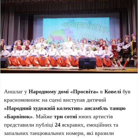
Аншлаг у
Народному домі «Просвіта»
в
Ковелі
був
красномовним: на сцені виступав дитячий
«Народний художній колектив» ансамбль танцю
«Барвінок»
. Майже
три сотні
юних артистів
представили публіці
24
яскравих, емоційних та
запальних танцювальних номери, які вразили