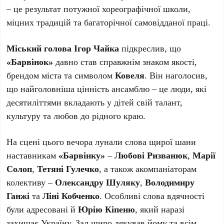
– це результат потужної хореографічної школи,
міцних традицій та багаторічної самовідданої праці.
Міський голова Ігор Чайка
підкреслив, що
«Барвінок»
давно став справжнім знаком якості,
брендом міста та символом
Ковеля
. Він наголосив,
що найголовніша цінність ансамблю – це люди, які
десятиліттями вкладають у дітей свій талант,
культуру та любов до рідного краю.
На сцені цього вечора лунали слова щирої шани
наставникам
«Барвінку»
–
Любові Ризванюк
,
Марії
Солоп
,
Тетяні Гулечко
, а також акомпаніаторам
колективу –
Олександру Шуляку
,
Володимиру
Ганжі
та
Ліні Кобченко
. Особливі слова вдячності
були адресовані й
Юрію Кіпеню
, який наразі
захищає Україну. Зал щиро дякував йому та всім